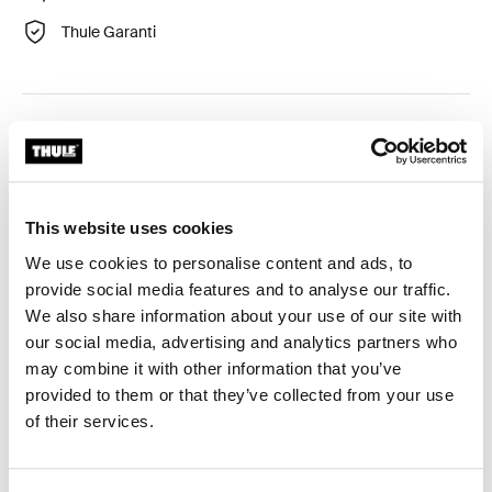
Thule Garanti
Anpassat adapterkit för montering av Thule
takräckessystem på utvalda fordon.
This website uses cookies
We use cookies to personalise content and ads, to
provide social media features and to analyse our traffic.
Tekniska specifikationer
Toggle techspec
We also share information about your use of our site with
our social media, advertising and analytics partners who
Instruktioner
Toggle guides and instructions
may combine it with other information that you’ve
provided to them or that they’ve collected from your use
of their services.
Recensioner
Toggle overview