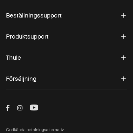
Beställningssupport
Produktsupport
Thule
Försäljning
Visit Thule on Facebook (external link)
Visit Thule on Instagram (external link)
Visit Thule on Youtube (external lin
Godkända betalningsalternativ