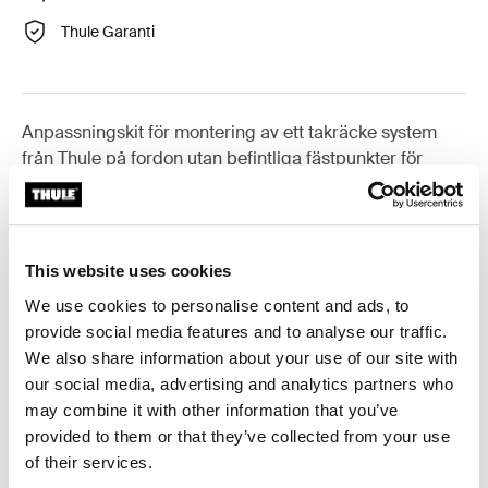
Thule Garanti
Anpassningskit för montering av ett takräcke system
från Thule på fordon utan befintliga fästpunkter för
takräcke eller fabriksmonterade räcken.
This website uses cookies
We use cookies to personalise content and ads, to
Alla funktioner
Toggle features
provide social media features and to analyse our traffic.
We also share information about your use of our site with
Tekniska specifikationer
Toggle techspec
our social media, advertising and analytics partners who
may combine it with other information that you’ve
provided to them or that they’ve collected from your use
Instruktioner
Toggle guides and instructions
of their services.