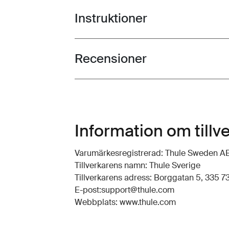
Instruktioner
Toggle guides and instructions
Recensioner
Toggle overview
Information om tillv
Varumärkesregistrerad: Thule Sweden A
Tillverkarens namn: Thule Sverige
Tillverkarens adress: Borggatan 5, 335 73
E-post:support@thule.com
Webbplats: www.thule.com