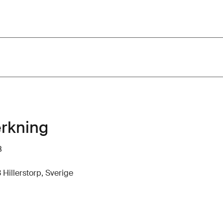
erkning
B
 Hillerstorp, Sverige