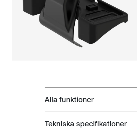
Alla funktioner
Toggle features
Tekniska specifikationer
Toggle techspec