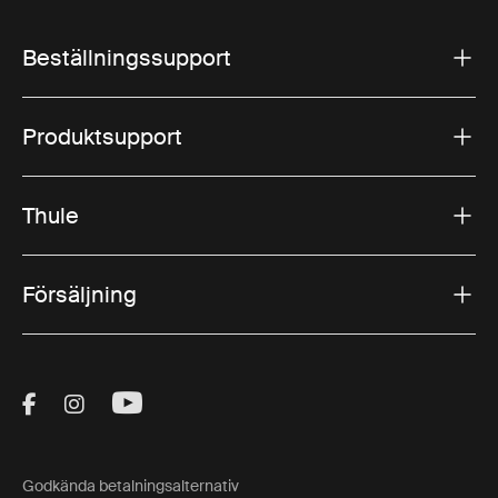
Beställningssupport
Produktsupport
Thule
Försäljning
Visit Thule on Facebook (external link)
Visit Thule on Instagram (external link)
Visit Thule on Youtube (external lin
Godkända betalningsalternativ