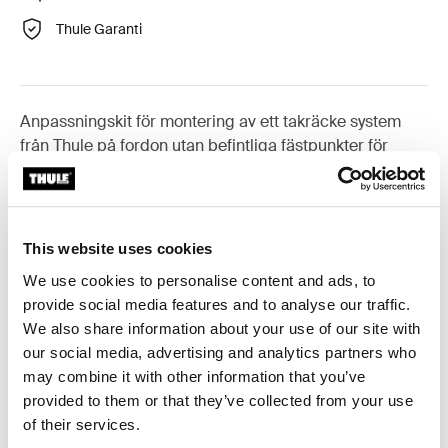
Thule Garanti
Anpassningskit för montering av ett takräcke system
från Thule på fordon utan befintliga fästpunkter för
takräcke eller fabriksmonterade räcken.
This website uses cookies
We use cookies to personalise content and ads, to
Alla funktioner
Toggle features
provide social media features and to analyse our traffic.
We also share information about your use of our site with
Tekniska specifikationer
Toggle techspec
our social media, advertising and analytics partners who
may combine it with other information that you’ve
provided to them or that they’ve collected from your use
Instruktioner
Toggle guides and instructions
of their services.