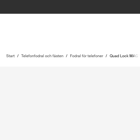
Start
/
Telefonfodral och fästen
/
Fodral för telefoner
/
Quad Lock MAG