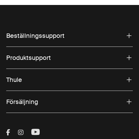
Beställningssupport
Produktsupport
Thule
Försäljning
Visit Thule on Facebook (external link)
Visit Thule on Instagram (external link)
Visit Thule on Youtube (external lin