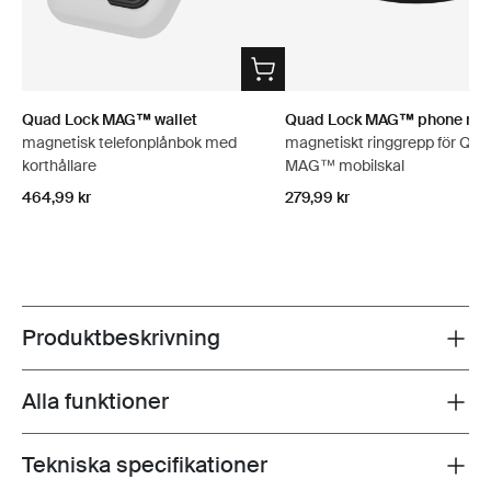
Quad Lock MAG™ wallet
Quad Lock MAG™ phone ring
magnetisk telefonplånbok med
magnetiskt ringgrepp för Qua
korthållare
MAG™ mobilskal
464,99 kr
279,99 kr
Produktbeskrivning
Toggle overview
Alla funktioner
Toggle features
Tekniska specifikationer
Toggle techspec