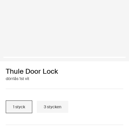
Thule Door Lock
dörrlås 1st vit
1 styck
3 stycken