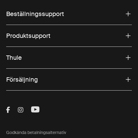
Beställningssupport
Produktsupport
Thule
Försäljning
Visit Thule on Facebook (external link)
Visit Thule on Instagram (external link)
Visit Thule on Youtube (external lin
Godkända betalningsalternativ