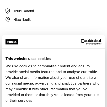
Thule Garanti
Hitta i butik
Extra säkring av ditt privata utrymme.
This website uses cookies
We use cookies to personalise content and ads, to
Alla funktioner
Toggle features
provide social media features and to analyse our traffic.
We also share information about your use of our site with
Tekniska specifikationer
Toggle techspec
our social media, advertising and analytics partners who
may combine it with other information that you’ve
provided to them or that they’ve collected from your use
Instruktioner
Toggle guides and instructions
of their services.