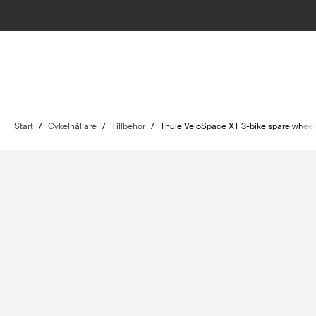
Start
/
Cykelhållare
/
Tillbehör
/
Thule VeloSpace XT 3-bike spare wheel