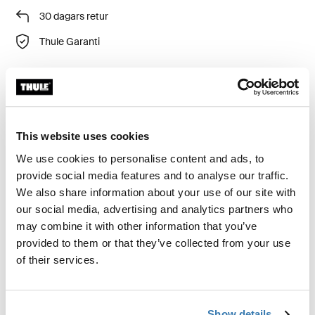
30 dagars retur
Thule Garanti
Adapter 9394 för montering av Thule VeloSpace XT 3
på bilar med reservhjul på bakluckan.
This website uses cookies
We use cookies to personalise content and ads, to
provide social media features and to analyse our traffic.
We also share information about your use of our site with
our social media, advertising and analytics partners who
Tekniska specifikationer
Toggle techspec
may combine it with other information that you’ve
provided to them or that they’ve collected from your use
Recensioner
of their services.
Toggle overview
Information om tillverkning
Show details