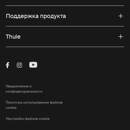
Поддержка продукта
Thule
Visit Thule on Facebook (external link)
Visit Thule on Instagram (external link)
Visit Thule on Youtube (external lin
Уведомление о
конфиденциальности
Политика использования файлов
cookie
Настройки файлов cookie