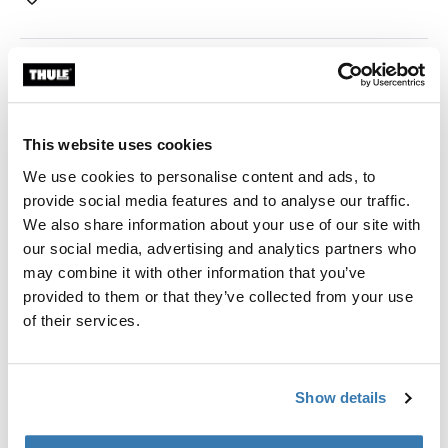
Пристройка Thule Approach увеличивает
пространство вашей крыши палатки, чтобы у вас
было больше места для переодевания,
приготовления пищи, отдыха и хранения
This website uses cookies
снаряжения. Это отличное укрытие от солнца,
We use cookies to personalise content and ads, to
дождя или насекомых, и его можно использовать
provide social media features and to analyse our traffic.
как место для сна детей. В качестве бонуса, две
We also share information about your use of our site with
двери можно закатать, чтобы превратить
our social media, advertising and analytics partners who
пристройку в навес.
may combine it with other information that you’ve
provided to them or that they’ve collected from your use
of their services.
Все характеристики
Toggle features
Show details