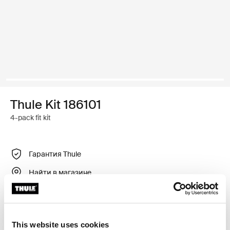
Thule Kit 186101
4-pack fit kit
Гарантия Thule
Найти в магазине
Регулируемый крепежный комплект для установки
This website uses cookies
багажника для крыши Thule на автомобили с