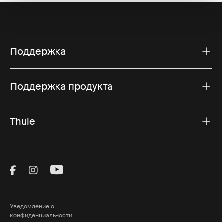
Поддержка
Поддержка продукта
Thule
Visit Thule on Facebook (external link)
Visit Thule on Instagram (external link)
Visit Thule on Youtube (external lin
Уведомление о
конфиденциальности