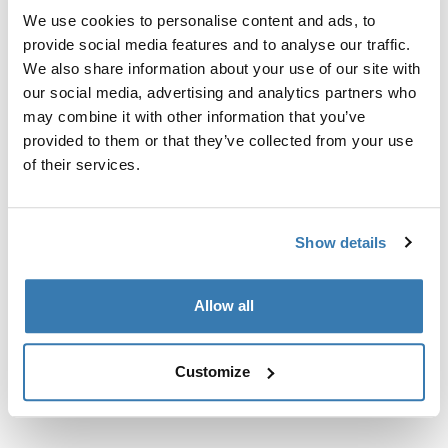
интегрированными рейлингами.
We use cookies to personalise content and ads, to
provide social media features and to analyse our traffic.
We also share information about your use of our site with
our social media, advertising and analytics partners who
may combine it with other information that you’ve
Все характеристики
Toggle features
provided to them or that they’ve collected from your use
of their services.
Технические характеристики
Toggle techspec
Show details
Инструкции
Toggle guides and instructions
Allow all
Customize