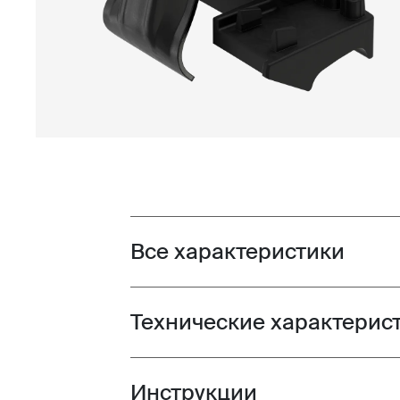
Все характеристики
Toggle features
Технические характерис
Toggle techspec
Инструкции
Toggle guides and instructions