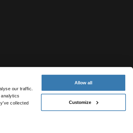
Allow all
yse our traffic.
 analytics
Customize
y’ve collected
Kazakhstan
файлов cookie
Настройки файлов cookie
Current market/Swit