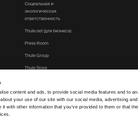
Социальная и
экологическая
ответственность
Thule.net (для бизнеса)
Press Room
Thule Group
Thule Store
s
ise content and ads, to provide social media features and to anal
about your use of our site with our social media, advertising and
t with other information that you’ve provided to them or that the
Уведомление о конфиденциальности
Политика использования 
ices.