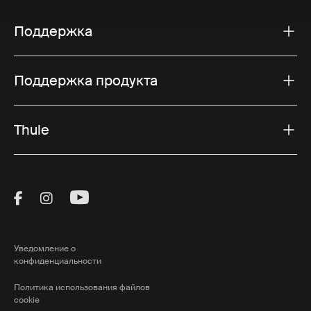
Поддержка
Поддержка продукта
Thule
Visit Thule on Facebook (external link)
Visit Thule on Instagram (external link)
Visit Thule on Youtube (external lin
Уведомление о
конфиденциальности
Политика использования файлов
cookie