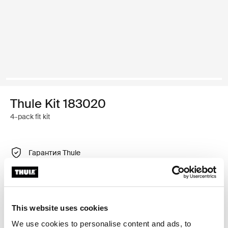
Thule Kit 183020
4-pack fit kit
Гарантия Thule
Найти в магазине
This website uses cookies
Набор регулируемых переходников для установки
багажника Thule на крышах некоторых
We use cookies to personalise content and ads, to