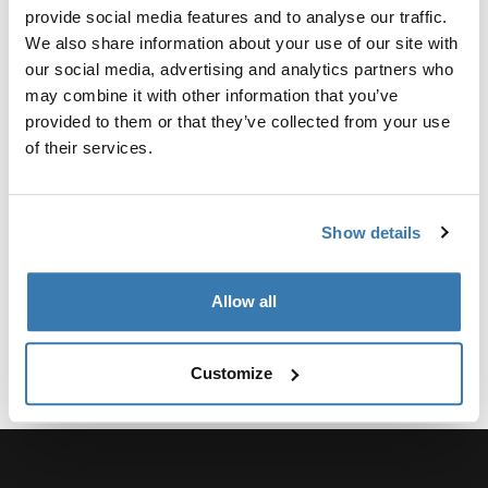
автомобилей.
provide social media features and to analyse our traffic.
We also share information about your use of our site with
our social media, advertising and analytics partners who
may combine it with other information that you’ve
provided to them or that they’ve collected from your use
of their services.
Технические характеристики
Toggle techspec
Инструкции
Toggle guides and instructions
Show details
Allow all
Customize