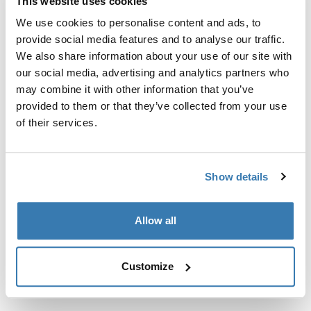
This website uses cookies
готовых точек крепления или установленных
We use cookies to personalise content and ads, to
изготовителем багажников.
provide social media features and to analyse our traffic.
We also share information about your use of our site with
our social media, advertising and analytics partners who
may combine it with other information that you’ve
provided to them or that they’ve collected from your use
Все характеристики
Toggle features
of their services.
Технические характеристики
Toggle techspec
Show details
Инструкции
Toggle guides and instructions
Allow all
Customize