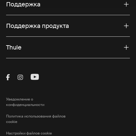
Поддержка
Поддержка продукта
Thule
Visit Thule on Facebook (external link)
Visit Thule on Instagram (external link)
Visit Thule on Youtube (external lin
Уведомление о
конфиденциальности
Политика использования файлов
cookie
Настройки файлов cookie