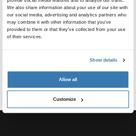
provide social media features and to analyse our traffic.
Переходник 9394 для фиксации Thule VeloSpace XT
We also share information about your use of our site with
3 на автомобилях с внешним запасным колесом.
our social media, advertising and analytics partners who
may combine it with other information that you’ve
provided to them or that they’ve collected from your use
of their services.
Технические характеристики
Toggle techspec
Show details
Allow all
Customize