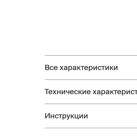
Все характеристики
Toggle features
Технические характерис
Toggle techspec
Инструкции
Toggle guides and instructions