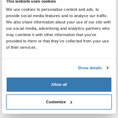
This website uses cookies
штатными местами для установки, Т-образными
We use cookies to personalise content and ads, to
направляющими или дополнительно
provide social media features and to analyse our traffic.
установленными точками крепления багажника.
We also share information about your use of our site with
our social media, advertising and analytics partners who
may combine it with other information that you’ve
provided to them or that they’ve collected from your use
of their services.
Все характеристики
Toggle features
Технические характеристики
Toggle techspec
Show details
Инструкции
Toggle guides and instructions
Allow all
Customize