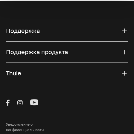
Поддержка
Поддержка продукта
Thule
Visit Thule on Facebook (external link)
Visit Thule on Instagram (external link)
Visit Thule on Youtube (external lin
Уведомление о
конфиденциальности