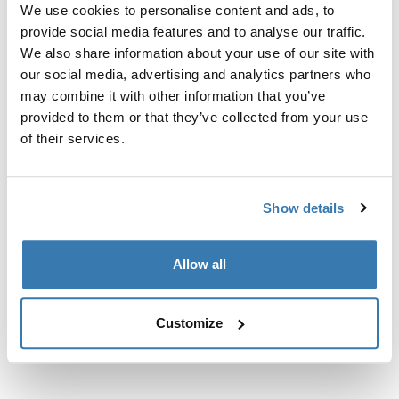
We use cookies to personalise content and ads, to
интегрированными рейлингами.
provide social media features and to analyse our traffic.
We also share information about your use of our site with
our social media, advertising and analytics partners who
may combine it with other information that you’ve
provided to them or that they’ve collected from your use
Все характеристики
Toggle features
of their services.
Технические характеристики
Toggle techspec
Show details
Инструкции
Toggle guides and instructions
Allow all
Customize