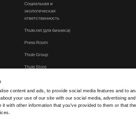
Социальная и
экологическая
ответственность
Thule.net (для бизнеса)
Press Room
Thule Group
Thule Store
s
ise content and ads, to provide social media features and to anal
about your use of our site with our social media, advertising and
t with other information that you’ve provided to them or that the
Уведомление о конфиденциальности
Политика использования 
ices.