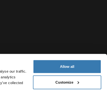
Allow all
yse our traffic.
 analytics
Customize
y’ve collected
Kyrgyzstan
файлов cookie
Настройки файлов cookie
Current market/Swi