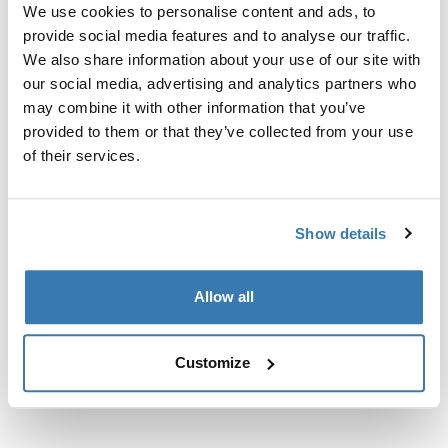
We use cookies to personalise content and ads, to
интегрированными рейлингами.
provide social media features and to analyse our traffic.
We also share information about your use of our site with
our social media, advertising and analytics partners who
may combine it with other information that you’ve
provided to them or that they’ve collected from your use
Все характеристики
Toggle features
of their services.
Технические характеристики
Toggle techspec
Show details
Инструкции
Toggle guides and instructions
Allow all
Customize