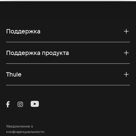
Поддержка
Поддержка продукта
Thule
Visit Thule on Facebook (external link)
Visit Thule on Instagram (external link)
Visit Thule on Youtube (external lin
Уведомление о
конфиденциальности