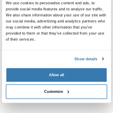
We use cookies to personalise content and ads, to
интегрированными рейлингами.
provide social media features and to analyse our traffic.
We also share information about your use of our site with
our social media, advertising and analytics partners who
may combine it with other information that you’ve
provided to them or that they’ve collected from your use
Все характеристики
Toggle features
of their services.
Технические характеристики
Toggle techspec
Show details
Инструкции
Toggle guides and instructions
Allow all
Customize