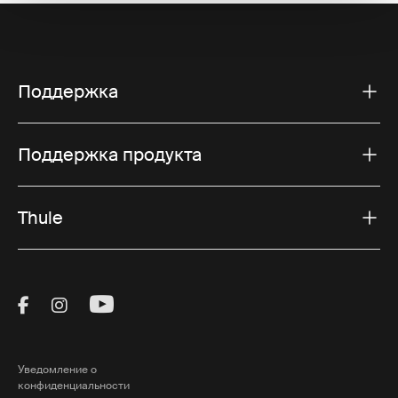
Поддержка
Поддержка продукта
Thule
Visit Thule on Facebook (external link)
Visit Thule on Instagram (external link)
Visit Thule on Youtube (external lin
Уведомление о
конфиденциальности