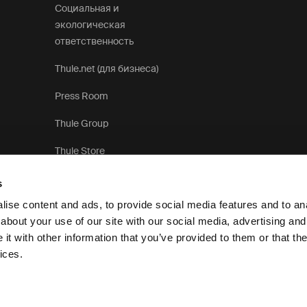
Социальная и
экологическая
ответственность
Thule.net (для бизнеса)
Press Room
Thule Group
Thule Store
s
ise content and ads, to provide social media features and to anal
about your use of our site with our social media, advertising and
t with other information that you’ve provided to them or that the
Уведомление о конфиденциальности
Политика использования 
ices.