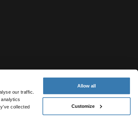
Allow all
yse our traffic.
 analytics
Customize
y’ve collected
Kyrgyzstan
файлов cookie
Настройки файлов cookie
Current market/Swi