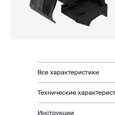
Все характеристики
Toggle features
Технические характерис
Toggle techspec
Инструкции
Toggle guides and instructions