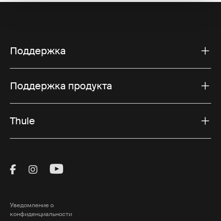
Поддержка
Поддержка продукта
Thule
Visit Thule on Facebook (external link)
Visit Thule on Instagram (external link)
Visit Thule on Youtube (external lin
Уведомление о
конфиденциальности