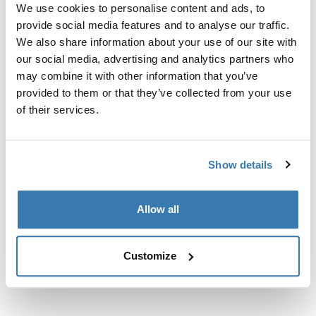
We use cookies to personalise content and ads, to
интегрированными рейлингами.
provide social media features and to analyse our traffic.
We also share information about your use of our site with
our social media, advertising and analytics partners who
may combine it with other information that you’ve
provided to them or that they’ve collected from your use
Все характеристики
Toggle features
of their services.
Технические характеристики
Toggle techspec
Show details
Инструкции
Toggle guides and instructions
Allow all
Customize