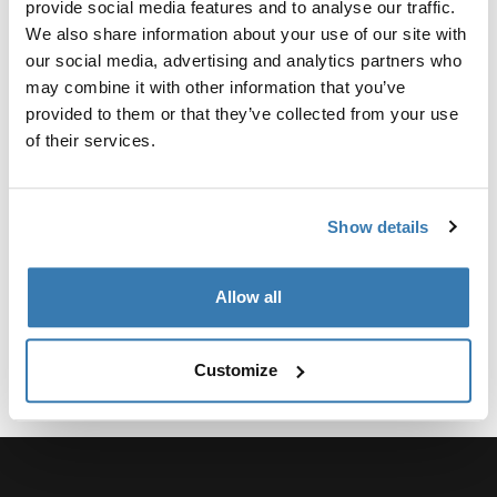
provide social media features and to analyse our traffic.
автомобилей.
We also share information about your use of our site with
our social media, advertising and analytics partners who
may combine it with other information that you’ve
provided to them or that they’ve collected from your use
of their services.
Технические характеристики
Toggle techspec
Инструкции
Toggle guides and instructions
Show details
Allow all
Customize