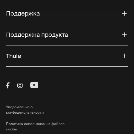
Поддержка
Поддержка продукта
Thule
Visit Thule on Facebook (external link)
Visit Thule on Instagram (external link)
Visit Thule on Youtube (external lin
Уведомление о
конфиденциальности
Политика использования файлов
cookie