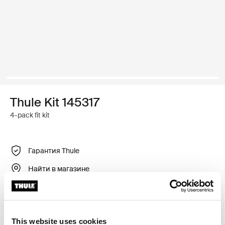
Thule Kit 145317
4-pack fit kit
Гарантия Thule
Найти в магазине
Регулируемый крепежный комплект для установки
багажника для крыши Thule на автомобили без
This website uses cookies