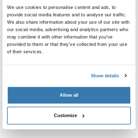
готовых точек крепления или установленных
We use cookies to personalise content and ads, to
изготовителем багажников.
provide social media features and to analyse our traffic.
We also share information about your use of our site with
our social media, advertising and analytics partners who
may combine it with other information that you’ve
provided to them or that they’ve collected from your use
Все характеристики
Toggle features
of their services.
Технические характеристики
Toggle techspec
Show details
Инструкции
Toggle guides and instructions
Allow all
Customize