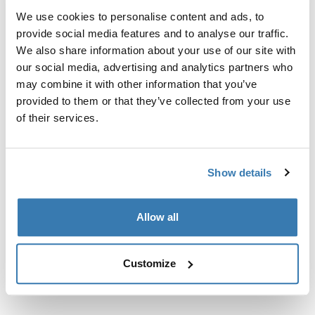
готовых точек крепления или установленных
We use cookies to personalise content and ads, to
изготовителем багажников.
provide social media features and to analyse our traffic.
We also share information about your use of our site with
our social media, advertising and analytics partners who
may combine it with other information that you’ve
provided to them or that they’ve collected from your use
Все характеристики
Toggle features
of their services.
Технические характеристики
Toggle techspec
Show details
Инструкции
Toggle guides and instructions
Allow all
Customize