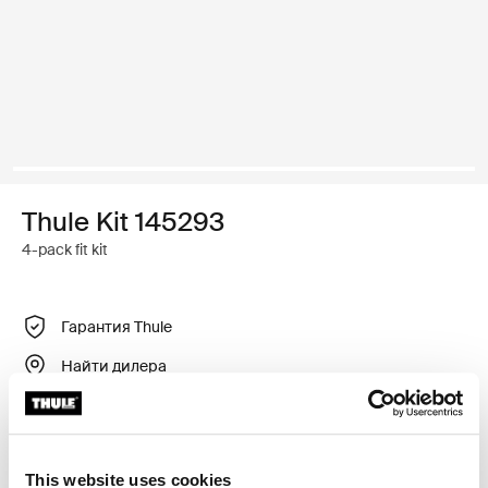
Thule Kit 145293
4-pack fit kit
Гарантия Thule
Найти дилера
Регулируемый крепежный комплект для установки
багажника для крыши Thule на автомобили без
This website uses cookies