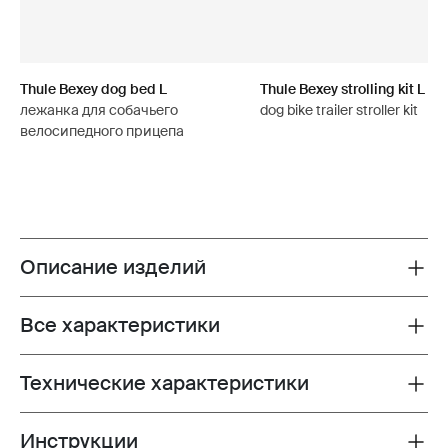
Thule Bexey dog bed L
Thule Bexey strolling kit L
лежанка для собачьего
dog bike trailer stroller kit
велосипедного прицепа
Описание изделий
Toggle overview
Все характеристики
Toggle features
Технические характеристики
Toggle techspec
Инструкции
Toggle guides and instructions