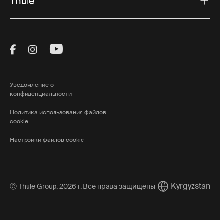
Thule
Visit Thule on Facebook (external link)
Visit Thule on Instagram (external link)
Visit Thule on Youtube (external lin
Уведомление о
конфиденциальности
Политика использования файлов
cookie
Настройки файлов cookie
Kyrgyzstan
Ⓒ Thule Group, 2026 г. Все права защищены
Current market/S