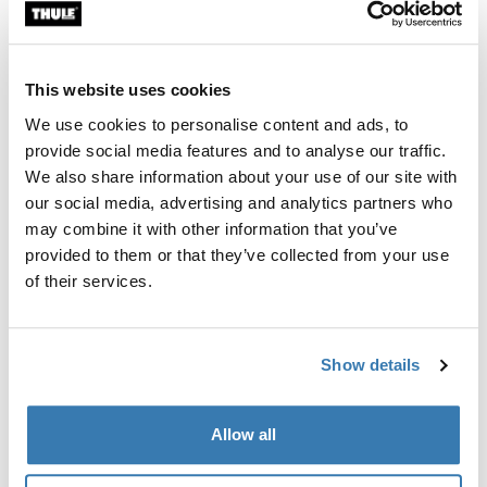
Гарантия Thule
Найти в магазине
This website uses cookies
We use cookies to personalise content and ads, to
Сумка для хранения Thule EasyFold 3 для 3
provide social media features and to analyse our traffic.
велосипедов: надежно защитите свое снаряжение.
We also share information about your use of our site with
our social media, advertising and analytics partners who
may combine it with other information that you’ve
provided to them or that they’ve collected from your use
of their services.
Описание изделий
Toggle overview
Show details
Все характеристики
Toggle features
Allow all
Технические характеристики
Toggle techspec