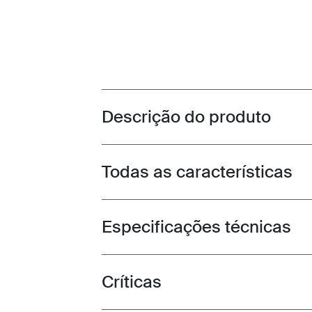
Descrição do produto
Toggle overview
Todas as características
Toggle features
Especificações técnicas
Toggle techspec
Críticas
Toggle overview