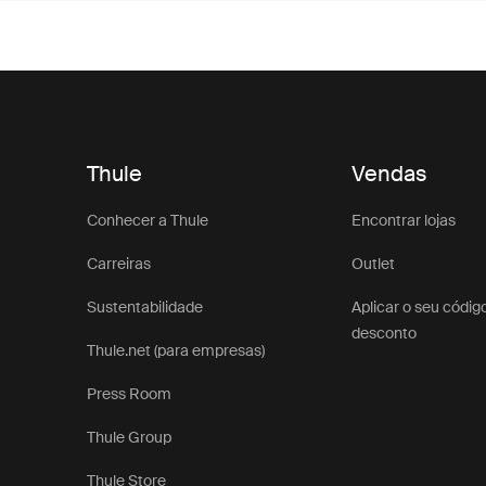
Thule
Vendas
Conhecer a Thule
Encontrar lojas
Carreiras
Outlet
Sustentabilidade
Aplicar o seu códig
desconto
Thule.net (para empresas)
Press Room
Thule Group
Thule Store