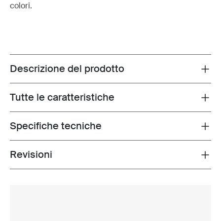
colori.
Descrizione del prodotto
Toggle overview
Tutte le caratteristiche
Toggle features
Specifiche tecniche
Toggle techspec
Revisioni
Toggle overview