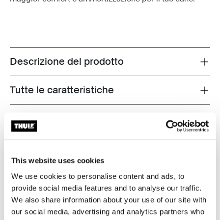
Descrizione del prodotto
Toggle overview
Tutte le caratteristiche
Toggle features
Specifiche tecniche
Toggle techspec
Istruzioni
Toggle guides and instructions
This website uses cookies
Revisioni
We use cookies to personalise content and ads, to
Toggle overview
provide social media features and to analyse our traffic.
We also share information about your use of our site with
our social media, advertising and analytics partners who