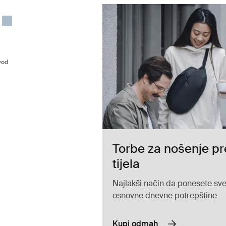
a torba 70 l Darkest blue
duffel Najtamnije plavo (selected)
 70L duffel Nježna bež
hasm 70L duffel Duboka kaki
le Chasm 70L duffel Crna
Thule Chasm 70L duffel Ribnjak sivo
vod
Torbe za nošenje p
tijela
Najlakši način da ponesete sve
osnovne dnevne potrepštine
Kupi odmah