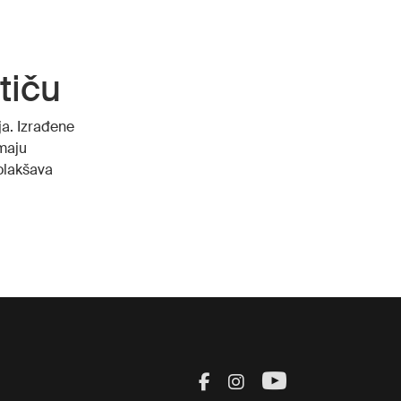
tiču
ja. Izrađene
Imaju
 olakšava
hule
aterijala
oda. Čvrsta
h putovanja.
slovna
Visit Thule on Facebook
Visit Thule on Inst
Visit Thule on
vestrani