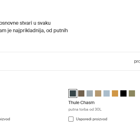
osnovne stvari u svaku
am je najprikladnija, od putnih
pr
na torba 35 l Black
Thule Chasm putna torba od 30L Dar
fel 35L Crna (selected)
n duffel 35L Nutria brown
 Aion duffel 35L Tamno siva
Thule Chasm 30L duffel Najtamnije 
Thule Chasm 30L duffel Duboka
Thule Chasm 30L duffel Svj
Thule Chasm 30L duffe
Thule Chasm 30L du
Thule Chasm 3
Thule Cha
Thule
Thule Chasm
putna torba od 30L
oizvod
Usporedi proizvod