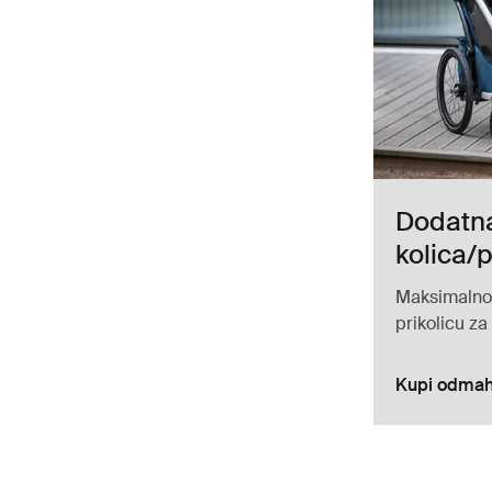
Dodatn
kolica/p
Maksimalno i
prikolicu za
Kupi odma