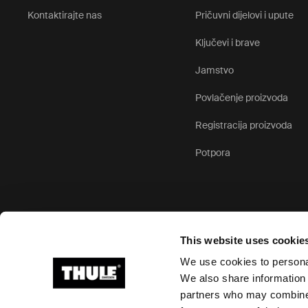
dizajn koji
Kontaktirajte nas
Pričuvni dijelovi i upute
prostora za
Ključevi i brave
Jednostava
Udobne ručk
Jamstvo
na uvlačenj
Povlačenje proizvoda
planinarite
Registracija proizvoda
Pred
Potpora
put
Kofer s put
kofera na ko
This website uses cookie
teleskopske
We use cookies to personal
putovanja, 
We also share information 
partners who may combine i
Ⓒ 2026 Thule Group Sva prava pridržana