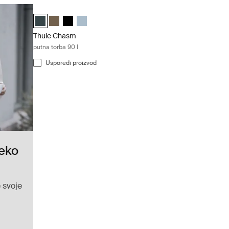
Thule Chasm putna torba 90 l Darkest blue
Thule Chasm 90L duffel Najtamnije plavo (selected)
Thule Chasm 90L duffel Duboka kaki
Thule Chasm 90L duffel Crna
Thule Chasm 90L duffel Ribnjak sivo
Thule Chasm
putna torba 90 l
Usporedi proizvod
reko
 svoje