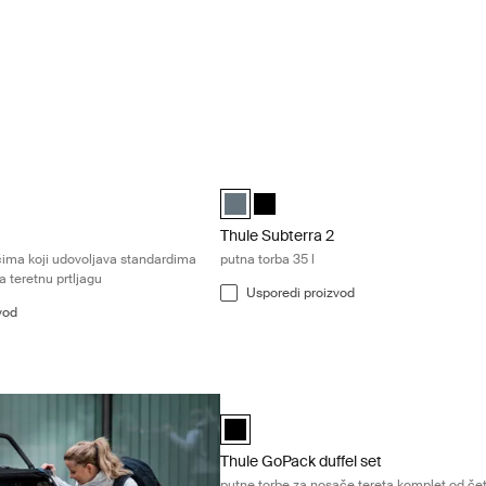
i kofer na kotačima koji udovoljava standardima zračnog prijevoza za t
Thule Subterra 2 putna torba 35 l Dark 
led duffel suitcase Duboka kaki (selected)
 wheeled duffel suitcase Ribnjak sivo
hasm wheeled duffel suitcase Crna
Thule Subterra duffel 35L Tamno siva (
Thule Subterra duffel 35L Crna
Thule Subterra 2
čima koji udovoljava standardima
putna torba 35 l
a teretnu prtljagu
Usporedi proizvod
vod
Thule GoPack duffel set putne torbe za
Thule GoPack duffel set Crna (selected
Thule GoPack duffel set
putne torbe za nosače tereta komplet od čet