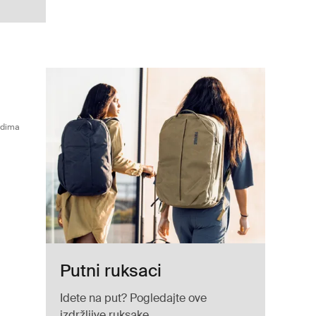
sklađen sa standardima zračnog prijevoza za ručnu prtljagu Black
Crna (selected)
fel Ribnjak sivo
n duffel Duboka kaki
rdima
Putni ruksaci
Idete na put? Pogledajte ove
izdržljive ruksake