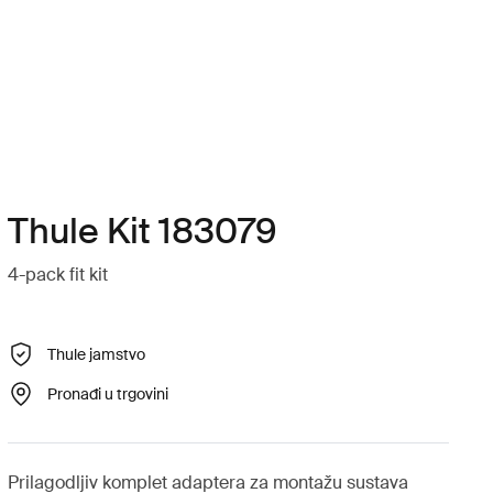
Thule Kit 183079
4-pack fit kit
Thule jamstvo
Pronađi u trgovini
Prilagodljiv komplet adaptera za montažu sustava