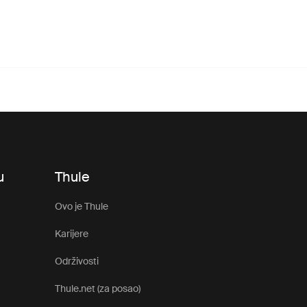
u
Thule
Ovo je Thule
Karijere
Održivosti
Thule.net (za posao)