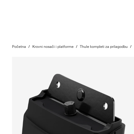
Početna
/
Krovni nosači i platforme
/
Thule kompleti za prilagodbu
/