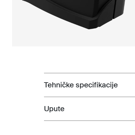
Tehničke specifikacije
Toggle techspec
Upute
Toggle guides and instructions