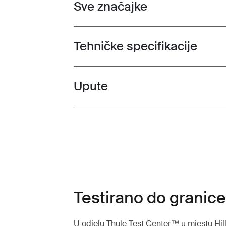
Sve značajke
Toggle features
Tehničke specifikacije
Toggle techspec
Upute
Toggle guides and instructions
Testirano do granice 
U odjelu Thule Test Center™ u mjestu Hil