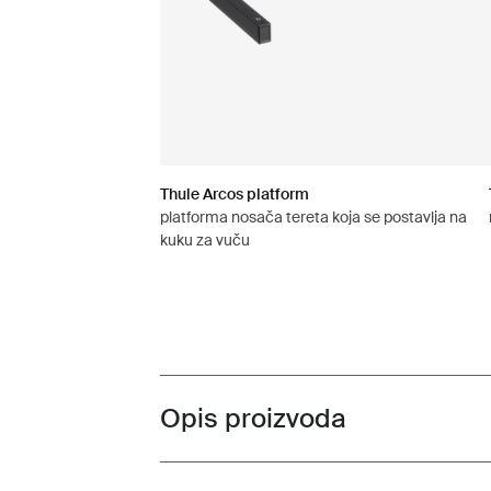
Thule Arcos platform
platforma nosača tereta koja se postavlja na
kuku za vuču
Opis proizvoda
Toggle overview