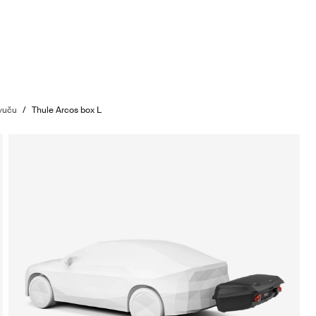
 vuču
/
Thule Arcos box L