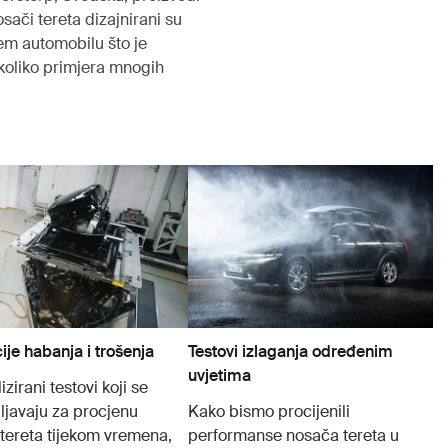
sači tereta dizajnirani su
šem automobilu što je
koliko primjera mnogih
ije habanja i trošenja
Testovi izlaganja određenim
uvjetima
izirani testovi koji se
ljavaju za procjenu
Kako bismo procijenili
tereta tijekom vremena,
performanse nosača tereta u