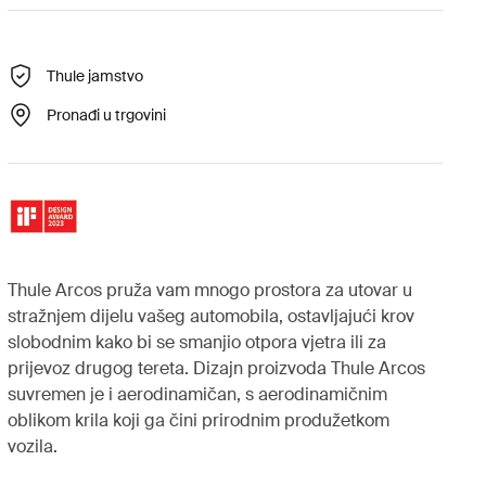
Thule jamstvo
Pronađi u trgovini
Thule Arcos pruža vam mnogo prostora za utovar u
stražnjem dijelu vašeg automobila, ostavljajući krov
slobodnim kako bi se smanjio otpora vjetra ili za
prijevoz drugog tereta. Dizajn proizvoda Thule Arcos
suvremen je i aerodinamičan, s aerodinamičnim
oblikom krila koji ga čini prirodnim produžetkom
vozila.