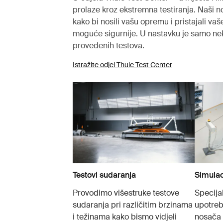
prolaze kroz ekstremna testiranja. Naši no
kako bi nosili vašu opremu i pristajali va
moguće sigurnije. U nastavku je samo ne
provedenih testova.
Istražite odjel Thule Test Center
Testovi sudaranja
Simulac
Provodimo višestruke testove
Specijal
sudaranja pri različitim brzinama
upotreb
i težinama kako bismo vidjeli
nosača 