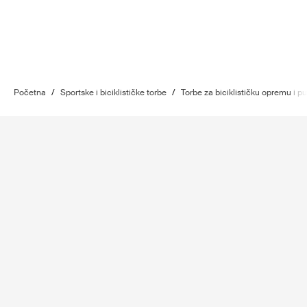
Početna
/
Sportske i biciklističke torbe
/
Torbe za biciklističku opremu i put