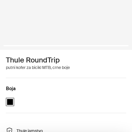
Thule RoundTrip
putni kofer za bicikl MTB, crne boje
Boja
Thule RoundTrip MTB bike case Crna (selected)
Thule jamstvo