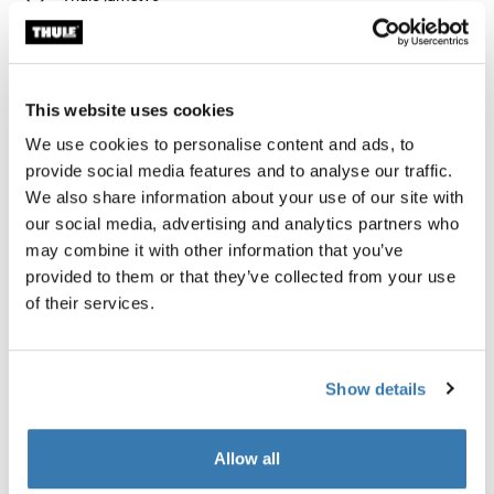
Pronađi u trgovini
This website uses cookies
Najsigurniji i najjednostavniji način putovanja s brdskim
We use cookies to personalise content and ads, to
biciklom s integriranim radnim staklom za ispravno
provide social media features and to analyse our traffic.
sastavljanje i održavanje tijekom razdoblja upotrebe.
We also share information about your use of our site with
Torba je izrađena od tkanine s certifikatom bluesign®
our social media, advertising and analytics partners who
koji osigurava zaštitu radnika, potrošača i okoliša.
may combine it with other information that you’ve
provided to them or that they’ve collected from your use
of their services.
Opis proizvoda
Toggle overview
Show details
Sve značajke
Toggle features
Allow all