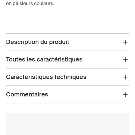
en plusieurs couleurs.
Description du produit
Toggle overview
Toutes les caractéristiques
Toggle features
Caractéristiques techniques
Toggle techspec
Commentaires
Toggle overview