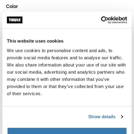
Color
Thule compression packing cube medium Blanco
Thule compression packing cube medium Gris estanque (selec
Thule compression packing cube medium Verde suave
Thule compression packing cube Beige suave
This website uses cookies
Garantía Thule
We use cookies to personalise content and ads, to
provide social media features and to analyse our traffic.
Encontrar en tienda
We also share information about your use of our site with
our social media, advertising and analytics partners who
may combine it with other information that you’ve
provided to them or that they’ve collected from your use
of their services.
Empaca con mayor eficiencia y mantén tu organización
gracias a un organizador de viaje semitransparente
que se expande y comprime para aprovechar al
Show details
máximo el espacio de almacenaje.