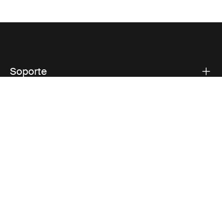
Soporte
Respaldo sobre el producto
Thule
Visit Thule on Facebook (external link)
Visit Thule on Instagram (external link)
Visit Thule on Youtube (external lin