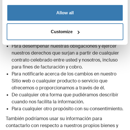
Para presentarle nuestro Sitio web y sus contenidos.
Para brindarle información, productos o servicios
Allow all
que nos solicite.
Para cumplir con cualquier otro propósito para el
cual la facilite.
Customize
Para enviarle noticias sobre su cuenta.
Para desempeñar nuestras obligaciones y ejercer
nuestros derechos que surjan a partir de cualquier
contrato celebrado entre usted y nosotros, incluso
para fines de facturación y cobro.
Para notificarle acerca de los cambios en nuestro
Sitio web o cualquier producto o servicio que
ofrecemos o proporcionamos a través de él.
De cualquier otra forma que pudiéramos describir
cuando nos facilita la información.
Para cualquier otro propósito con su consentimiento.
También podríamos usar su información para
contactarlo con respecto a nuestros propios bienes y