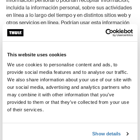
información personal o podrían recopilar información,
incluida la información personal, sobre sus actividades
en línea a lo largo del tiempo y en distintos sitios web y
otros servicios en línea. Podrían usar esta información
para ofrecerle publicidad (conductual) basada en sus
intereses u otros contenidos personalizados.
No controlamos estas tecnologías de rastreo de
This website uses cookies
terceros o cómo podrían usarlas. Si tiene alguna
pregunta acerca de una publicidad u otro contenido
We use cookies to personalise content and ads, to
personalizado, deberá contactar directamente al
provide social media features and to analyse our traffic.
proveedor responsable. Para obtener más información
We also share information about your use of our site with
acerca de cómo puede optar por excluirse para no
our social media, advertising and analytics partners who
recibir anuncios personalizados de varios proveedores,
may combine it with other information that you’ve
diríjase a la Sección 6, Opciones sobre cómo usamos y
provided to them or that they’ve collected from your use
divulgamos su información.
of their services.
4. Cómo usamos su información
Usamos la información que recopilamos de usted o que
usted nos facilita, incluida la información personal:
Show details