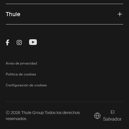
Thule
Visit Thule on Facebook (external link)
Visit Thule on Instagram (external link)
Visit Thule on Youtube (external lin
Aviso de privacidad
Política de cookies
Configuración de cookies
El
Ⓒ 2026 Thule Group Todos los derechos
Current market/
reservados
Salvador