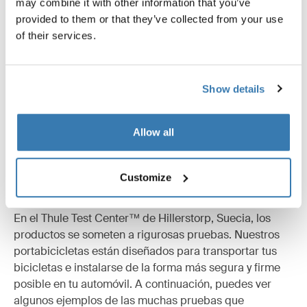
may combine it with other information that you’ve
provided to them or that they’ve collected from your use
of their services.
Todas las características
Toggle features
Show details
Especificaciones técnicas
Toggle techspec
Instrucciones
Toggle guides and instructions
Allow all
Customize
Probados al límite
En el Thule Test Center™ de Hillerstorp, Suecia, los
productos se someten a rigurosas pruebas. Nuestros
portabicicletas están diseñados para transportar tus
bicicletas e instalarse de la forma más segura y firme
posible en tu automóvil. A continuación, puedes ver
algunos ejemplos de las muchas pruebas que