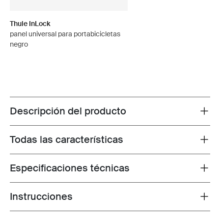
Thule InLock
panel universal para portabicicletas
negro
Descripción del producto
Toggle overview
Todas las características
Toggle features
Especificaciones técnicas
Toggle techspec
Instrucciones
Toggle guides and instructions