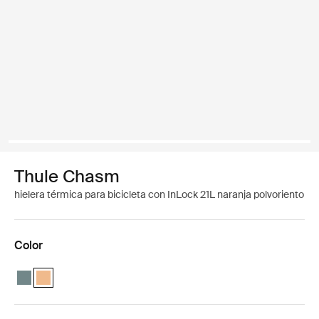
Thule Chasm
hielera térmica para bicicleta con InLock 21L naranja polvoriento
Color
Thule Chasm cooler with InLock 21L Azul medio
Thule Chasm cooler with InLock 21L Naranja polvoriento (selec