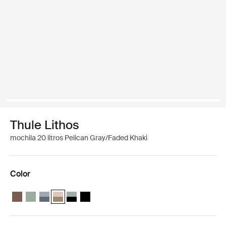
Thule Lithos
mochila 20 litros Pelican Gray/Faded Khaki
Color
Thule Lithos backpack 20L Marrón tenue
Thule Lithos backpack 20L Verde suave
Thule Lithos backpack 20L Estanque/pizarra oscura
Thule Lithos backpack 20L Gris pelícano/caqui claro (s
Thule Lithos backpack 20L Agave/Negro
Thule Lithos backpack 20L Negro