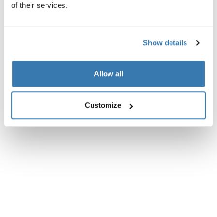
of their services.
Especificaciones técnicas
Toggle techspec
Show details
Allow all
Customize