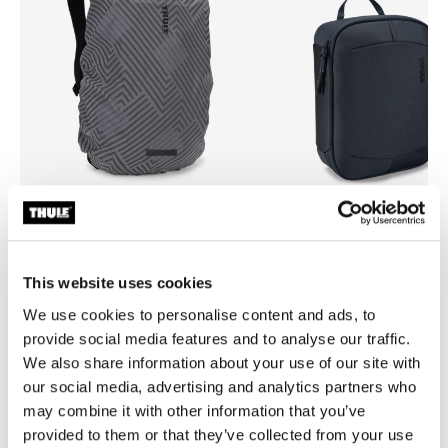
Thule backpack rain cover
Thule Subterra 2 powershutt
cubierta para lluvia para mochila
organizador de dispositivos
This website uses cookies
universal color plata
electrónicos Dark Gray
We use cookies to personalise content and ads, to
provide social media features and to analyse our traffic.
We also share information about your use of our site with
our social media, advertising and analytics partners who
may combine it with other information that you’ve
Todas las características
Toggle features
provided to them or that they’ve collected from your use