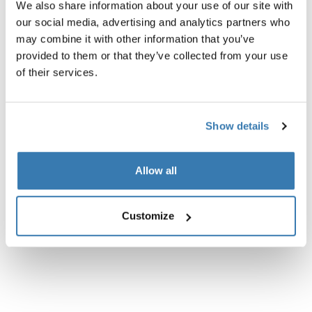
We also share information about your use of our site with
our social media, advertising and analytics partners who
may combine it with other information that you’ve
provided to them or that they’ve collected from your use
of their services.
Descripción del producto
Toggle overview
Show details
Todas las características
Toggle features
Especificaciones técnicas
Toggle techspec
Allow all
Instrucciones
Toggle guides and instructions
Customize