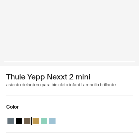
Thule Yepp Nexxt 2 mini
asiento delantero para bicicleta infantil amarillo brillante
Color
Thule Yepp Nexxt 2 mini Pizarra oscura
Thule Yepp Nexxt 2 mini Negro medianoche
Thule Yepp Nexxt 2 mini Caqui oscuro
Thule Yepp Nexxt 2 mini Amarillo brillante (selected)
Thule Yepp Nexxt 2 mini Mint Green
Thule Yepp Nexxt 2 mini Aguamarina