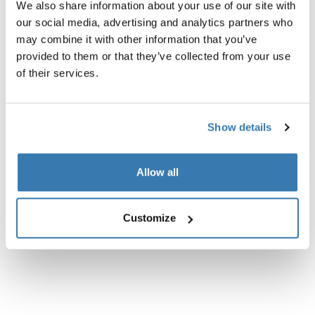
We also share information about your use of our site with
our social media, advertising and analytics partners who
may combine it with other information that you’ve
provided to them or that they’ve collected from your use
of their services.
Descripción del producto
Toggle overview
Show details
Todas las características
Toggle features
Especificaciones técnicas
Toggle techspec
Allow all
Instrucciones
Toggle guides and instructions
Customize