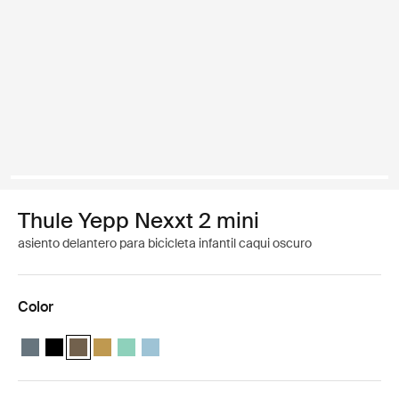
Thule Yepp Nexxt 2 mini
asiento delantero para bicicleta infantil caqui oscuro
Color
Thule Yepp Nexxt 2 mini Pizarra oscura
Thule Yepp Nexxt 2 mini Negro medianoche
Thule Yepp Nexxt 2 mini Caqui oscuro (selected)
Thule Yepp Nexxt 2 mini Amarillo brillante
Thule Yepp Nexxt 2 mini Mint Green
Thule Yepp Nexxt 2 mini Aguamarina