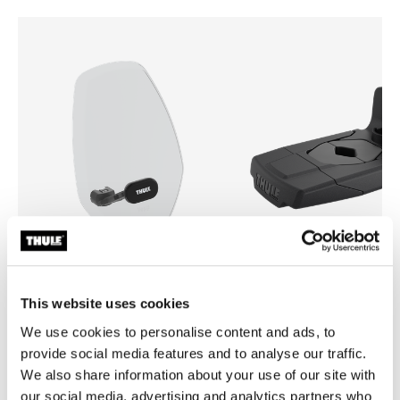
This website uses cookies
Thule Yepp mini windscreen
Thule Yepp front adapter
pantalla contra el viento transparente
adaptador
We use cookies to personalise content and ads, to
provide social media features and to analyse our traffic.
We also share information about your use of our site with
our social media, advertising and analytics partners who