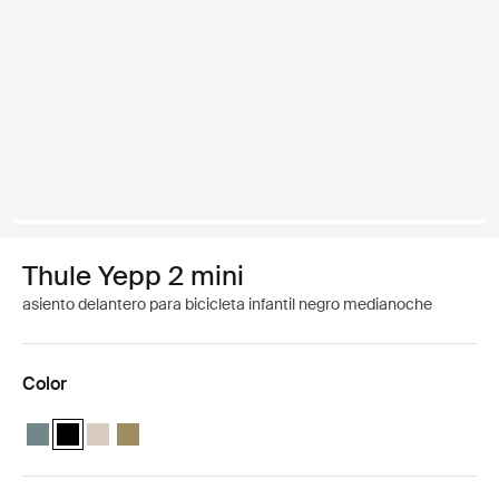
Thule Yepp 2 mini
asiento delantero para bicicleta infantil negro medianoche
Color
Thule Yepp 2 mini Azul medio
Thule Yepp 2 mini Negro medianoche (selected)
Thule Yepp 2 mini Arena suave
Thule Yepp 2 mini Verde nutria