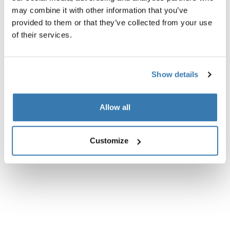
may combine it with other information that you’ve
provided to them or that they’ve collected from your use
of their services.
Descripción del producto
Toggle overview
Todas las características
Toggle features
Show details
Especificaciones técnicas
Toggle techspec
Allow all
Instrucciones
Toggle guides and instructions
Customize