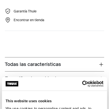
Garantía Thule
Encontrar en tienda
Todas las características
Toggle features
Especificaciones técnicas
Toggle techspec
Instrucciones
Toggle guides and instructions
This website uses cookies
We use cookies to personalise content and ads, to