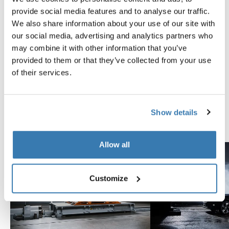
Probados al límite
provide social media features and to analyse our traffic.
We also share information about your use of our site with
En el Thule Test Center™ ubicado en Hillerstorp,
our social media, advertising and analytics partners who
Suecia, los productos son sometidos a pruebas
may combine it with other information that you’ve
extremas. Nuestros sistemas de portaequipajes están
provided to them or that they’ve collected from your use
diseñados para cargar tus equipos y ser instalados de
of their services.
la forma más segura y firme posible. A continuación, te
contamos algunas de las tantas pruebas que
realizamos.
Show details
Explora el Thule Test Center
Allow all
Customize