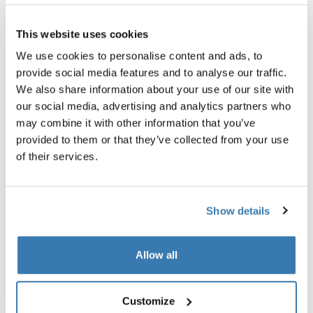
Garantía Thule
This website uses cookies
Encontrar en tienda
We use cookies to personalise content and ads, to
provide social media features and to analyse our traffic.
We also share information about your use of our site with
our social media, advertising and analytics partners who
Un bolso funcional para computadora portátil que se
may combine it with other information that you’ve
expande 6 cm (2,5 pulg.) para brindar espacio
provided to them or that they’ve collected from your use
adicional y además protege todos tus artículos, desde
of their services.
los dispositivos electrónicos hasta tu identificación.
Show details
Todas las características
Toggle features
Allow all
Especificaciones técnicas
Toggle techspec
Customize