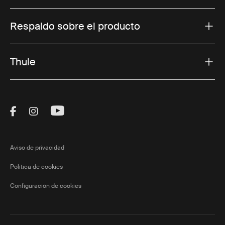
Respaldo sobre el producto
Thule
Visit Thule on Facebook (external link)
Visit Thule on Instagram (external link)
Visit Thule on Youtube (external lin
Aviso de privacidad
Política de cookies
Configuración de cookies