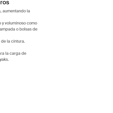
eros
a, aumentando la
o y voluminoso como
acampada o bolsas de
de la cintura.
ara la carga de
ayaks.