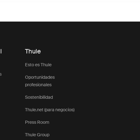
l
Thule
Esto es Thule
s
Oportunidades
profesionales
Sostenibilidad
Thule.net (para negocios)
Press Room
Thule Group