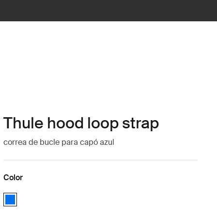
Thule hood loop strap
correa de bucle para capó azul
Color
Thule hood loop strap Azul (selected)