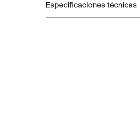
Especificaciones técnicas
Toggle techspec