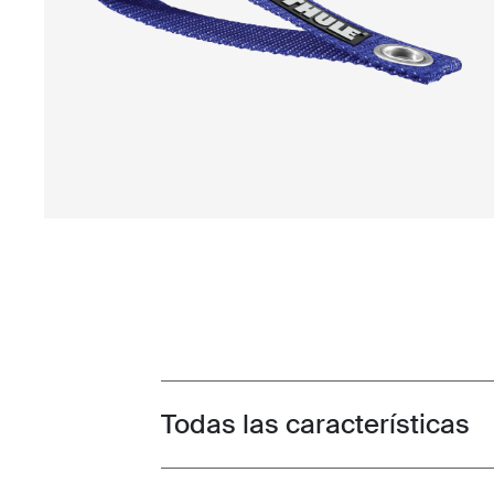
Todas las características
Toggle features