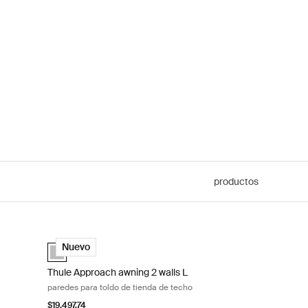
productos
edes para toldo de tienda de techo Ashland grey
Thule Approach awning 2 walls L paredes para toldo de tien
Ashland grey (selected)
Nuevo
Thule Approach awning 2 walls L
paredes para toldo de tienda de techo
$19,497.74