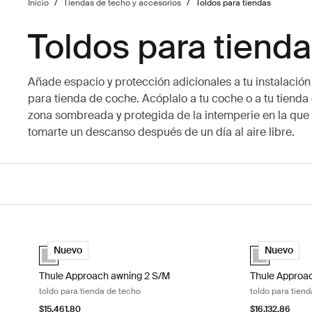
Inicio
/
Tiendas de techo y accesorios
/
Toldos para tiendas
Toldos para tiend
Añade espacio y protección adicionales a tu instalaci
para tienda de coche. Acóplalo a tu coche o a tu tienda
zona sombreada y protegida de la intemperie en la que p
tomarte un descanso después de un día al aire libre.
Thule Approach awning 2 S/M toldo para tienda de techo Ashl
Thule Approac
Ashland grey (selected)
Ashland grey 
Nuevo
Nuevo
Thule Approach awning 2 S/M
Thule Approac
toldo para tienda de techo
toldo para tien
$15,461.80
$16,132.86