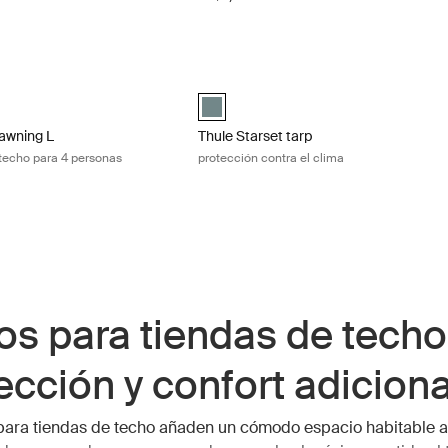
personas Mid blue
wning L toldo de tienda de techo para 4 personas Mid blue
Thule Starset tarp protección contra el
 (selected)
Thule Starset tarp Azul medio (selected
awning L
Thule Starset tarp
 techo para 4 personas
protección contra el clima
os para tiendas de techo
ección y confort adicion
para tiendas de techo añaden un cómodo espacio habitable a