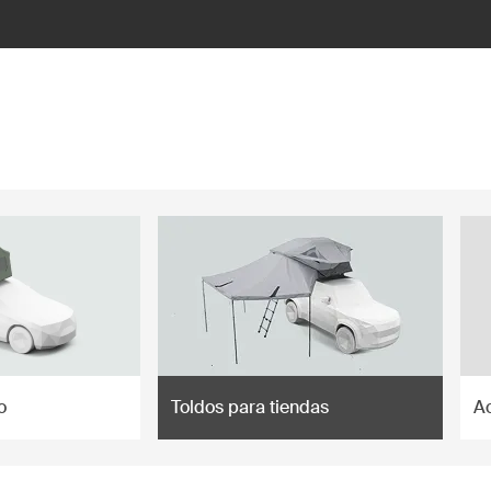
o
Toldos para tiendas
A