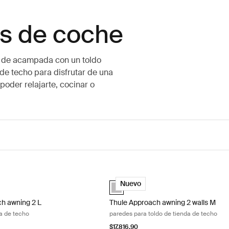
as de coche
ón de acampada con un toldo
 de techo para disfrutar de una
oder relajarte, cocinar o
and grey
h awning 2 L toldo para tienda de techo Ashland grey
Thule Approach awning 2 walls M par
(selected)
Ashland grey (selected)
Nuevo
h awning 2 L
Thule Approach awning 2 walls M
da de techo
paredes para toldo de tienda de techo
$17,816.90