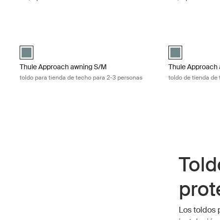
Thule Approach awning S/M toldo para tienda de techo para 2-3 
Thule Approach a
Mid blue swatch (selected)
Mid blue swatch
Thule Approach awning S/M
Thule Approach 
toldo para tienda de techo para 2-3 personas
toldo de tienda de
Told
prot
Los toldos 