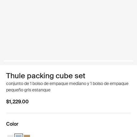
Thule packing cube set
conjunto de 1 bolso de empaque mediano y 1 bolso de empaque
pequeño gris estanque
$1,229.00
Color
Thule packing cube set Blanco
Thule packing cube set Gris estanque (selected)
Thule packing cube set Beige suave