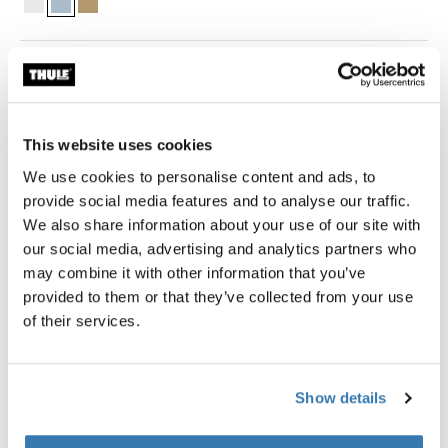
Garantía Thule
Encontrar en tienda
This website uses cookies
We use cookies to personalise content and ads, to
provide social media features and to analyse our traffic.
We also share information about your use of our site with
our social media, advertising and analytics partners who
El set de bolsas de empaque Thule incluye una bolsa
may combine it with other information that you’ve
mediana y una pequeña, diseñadas para ajustarse
provided to them or that they’ve collected from your use
eficientemente dentro de la mayoría del equipaje de
of their services.
mano y te permite identificar y organizar rápidamente
los artículos de viaje.
Show details