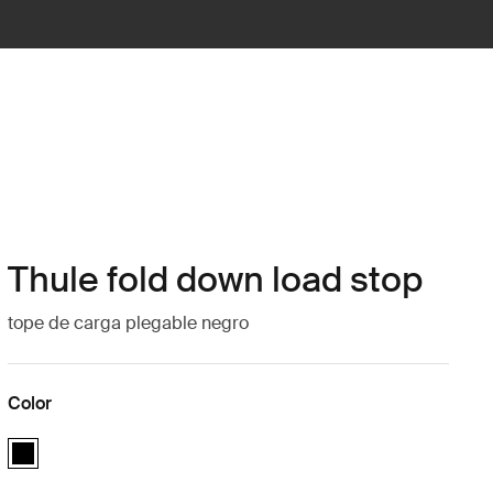
Thule fold down load stop
tope de carga plegable negro
Color
Thule fold down load stop Negro (selected)