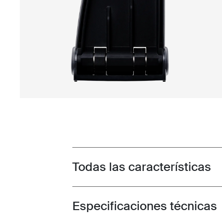
Todas las características
Toggle features
Especificaciones técnicas
Toggle techspec